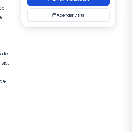
to,
Agendar visita
ue
o do
ais.
ade