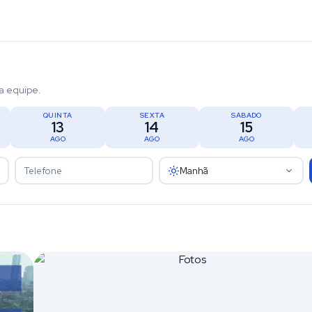
a equipe.
QUINTA
SEXTA
SÁBADO
13
14
15
AGO
AGO
AGO
Manhã