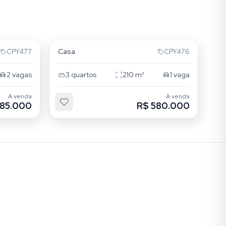
Tatuapé
Casa
CPY477
CPY476
2
vagas
3
quartos
210
m²
1
vaga
À venda
À venda
585.000
R$ 580.000