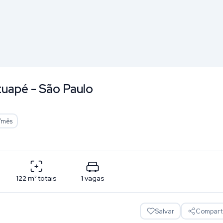
atuapé - São Paulo
/mês
122
m²
totais
1
vagas
Salvar
Comparti