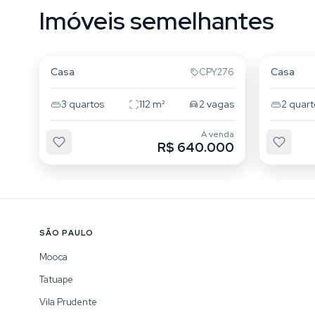
Imóveis semelhantes
Tatuapé
Tatuap
Casa
Casa
CPY276
3
quartos
112
m²
2
vagas
2
quart
À venda
R$ 640.000
SÃO PAULO
Mooca
Tatuape
Vila Prudente