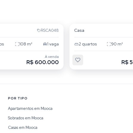
é
Maranhão
Casa
RSCA048
os
108
m²
1
vaga
2
quartos
90
m²
À venda
R$ 600.000
R$ 
POR TIPO
Apartamentos em Mooca
Sobrados em Mooca
Casas em Mooca