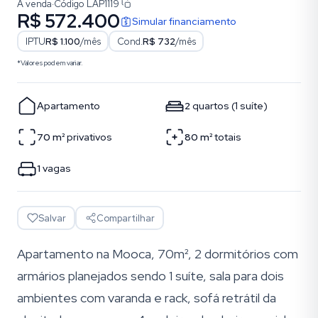
À venda
·
Código
LAP1119
R$ 572.400
Simular financiamento
IPTU
R$ 1.100
/mês
Cond.
R$ 732
/mês
*Valores podem variar.
Apartamento
2
quartos
(
1
suíte
)
70
m²
privativos
80
m²
totais
1
vagas
Salvar
Compartilhar
Apartamento na Mooca, 70m², 2 dormitórios com
armários planejados sendo 1 suíte, sala para dois
ambientes com varanda e rack, sofá retrátil da