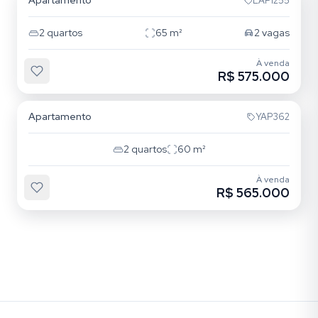
Apartamento
LAP1255
2
quartos
65
m²
2
vagas
À venda
R$ 575.000
Mooca
Apartamento
YAP362
2
quartos
60
m²
À venda
R$ 565.000