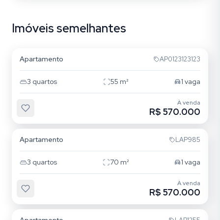
Imóveis semelhantes
Mooca
Apartamento
AP0123123123
3
quartos
55
m²
1
vaga
À venda
R$ 570.000
Mooca
Apartamento
LAP985
3
quartos
70
m²
1
vaga
À venda
R$ 570.000
Mooca