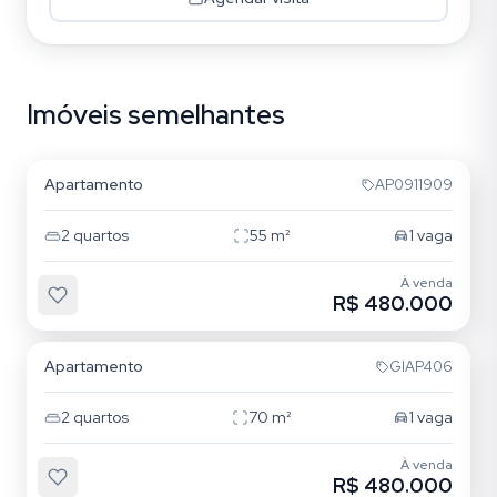
Imóveis semelhantes
Mooca
Apartamento
AP0911909
2
quartos
55
m²
1
vaga
À venda
R$ 480.000
Mooca
Apartamento
GIAP406
2
quartos
70
m²
1
vaga
À venda
R$ 480.000
Mooca