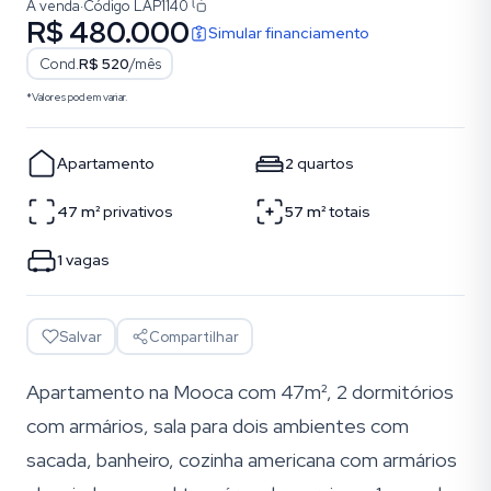
À venda
·
Código
LAP1140
R$ 480.000
Simular financiamento
Cond.
R$ 520
/mês
*Valores podem variar.
Apartamento
2
quartos
47
m²
privativos
57
m²
totais
1
vagas
Salvar
Compartilhar
Apartamento na Mooca com 47m², 2 dormitórios
com armários, sala para dois ambientes com
sacada, banheiro, cozinha americana com armários