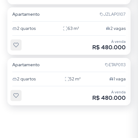
Apartamento
JZLAP0107
2
quartos
63
m²
2
vagas
À venda
R$ 480.000
Mooca
Apartamento
ETAP0113
2
quartos
52
m²
1
vaga
À venda
R$ 480.000