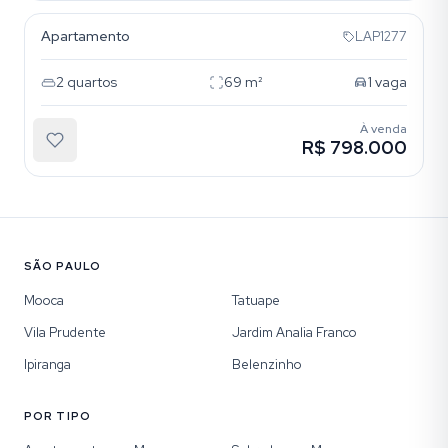
Apartamento
LAP1277
2
quartos
69
m²
1
vaga
À venda
R$ 798.000
SÃO PAULO
Mooca
Tatuape
Vila Prudente
Jardim Analia Franco
Ipiranga
Belenzinho
POR TIPO