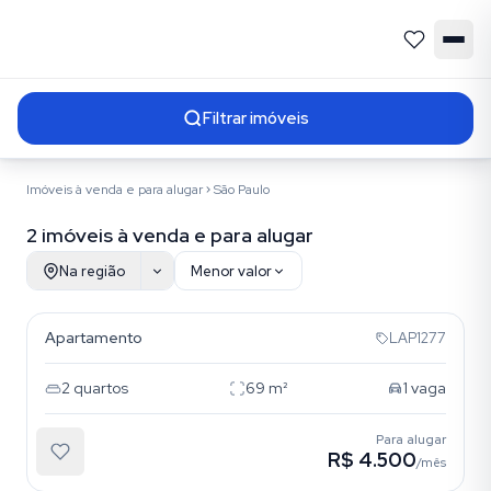
Filtrar imóveis
Imóveis à venda e para alugar
São Paulo
2 imóveis à venda e para alugar
Na região
Menor valor
Anália Franco
Resultados da busca
Apartamento
LAP1277
2
quartos
69
m²
1
vaga
Para alugar
R$ 4.500
/mês
Anália Franco