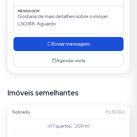
MENSAGEM
Enviar mensagem
Agendar visita
Imóveis semelhantes
Tatuapé
Sobrado
LSO302
7
quartos
200
m²