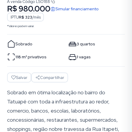
À venda
·
Código
LSO188
R$ 980.000
Simular financiamento
IPTU
R$ 323
/mês
*Valores podem variar.
Sobrado
3
quartos
118
m²
privativos
1
vagas
Salvar
Compartilhar
Sobrado em ótima localização no bairro do
Tatuapé com toda a infraestrutura ao redor,
comercio, bancos, escolas, laboratórios,
concessionárias, restaurantes, supermercados,
shoppings, região nobre travessa da Rua Itapeti,