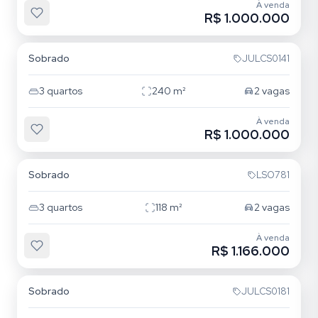
À venda
R$ 1.000.000
Tatuapé
Sobrado
JULCS0141
3
quartos
240
m²
2
vagas
À venda
R$ 1.000.000
Vila Santo Estevão
Sobrado
LSO781
3
quartos
118
m²
2
vagas
À venda
R$ 1.166.000
Tatuapé
Sobrado
JULCS0181