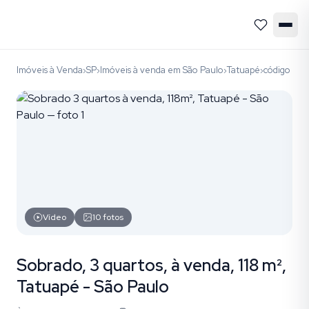
Imóveis à Venda
SP
Imóveis à venda em São Paulo
Tatuapé
código LS
›
›
›
›
Vídeo
10
fotos
Sobrado, 3 quartos, à venda, 118 m²,
Tatuapé - São Paulo