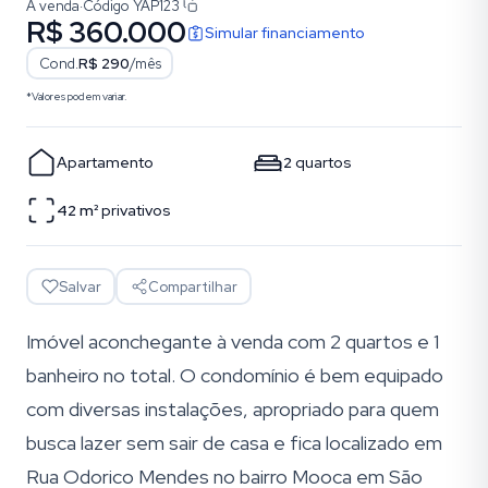
À venda
·
Código
YAP123
R$ 360.000
Simular financiamento
Cond.
R$ 290
/mês
*Valores podem variar.
Apartamento
2
quartos
42
m²
privativos
Salvar
Compartilhar
Imóvel aconchegante à venda com 2 quartos e 1
banheiro no total. O condomínio é bem equipado
com diversas instalações, apropriado para quem
busca lazer sem sair de casa e fica localizado em
Rua Odorico Mendes no bairro Mooca em São