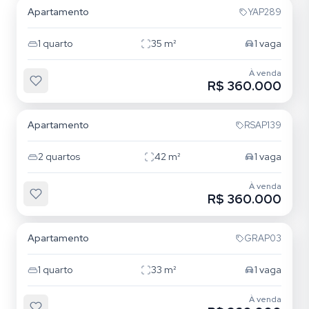
Apartamento
YAP289
1
quarto
35
m²
1
vaga
À venda
R$ 360.000
Mooca
Apartamento
RSAP139
2
quartos
42
m²
1
vaga
À venda
R$ 360.000
Mooca
Apartamento
GRAP03
1
quarto
33
m²
1
vaga
À venda