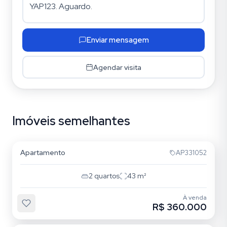
Enviar mensagem
Agendar visita
Imóveis semelhantes
Parque da Mooca
Apartamento
AP331052
2
quartos
43
m²
À venda
R$ 360.000
Mooca