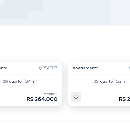
Mooca
ento
Apartamento
RSAP127
1
quarto
34
m²
1
quarto
32
m²
À venda
R$ 264.000
R$ 