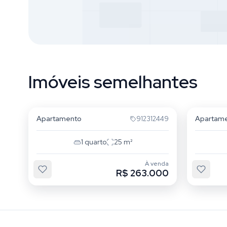
Imóveis semelhantes
Mooca
Mooca
Apartamento
Apartam
912312449
1
quarto
25
m²
À venda
R$ 263.000