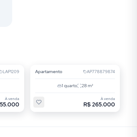
Mooca
Apartamento
LAP1209
AP778879874
1
quarto
28
m²
À venda
À venda
255.000
R$ 265.000