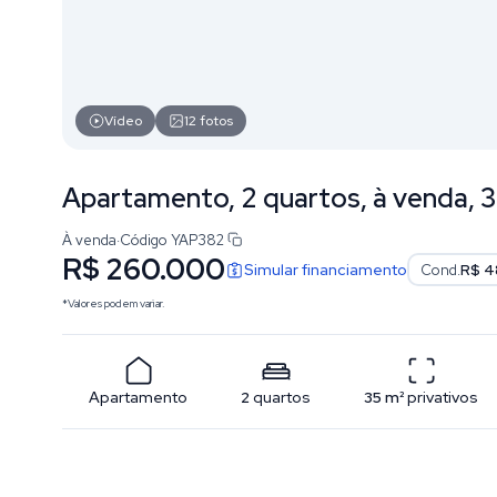
Vídeo
12
fotos
Apartamento, 2 quartos, à venda, 3
À venda
·
Código
YAP382
R$ 260.000
Simular financiamento
Cond.
R$ 4
*Valores podem variar.
Apartamento
2
quartos
35
m²
privativos