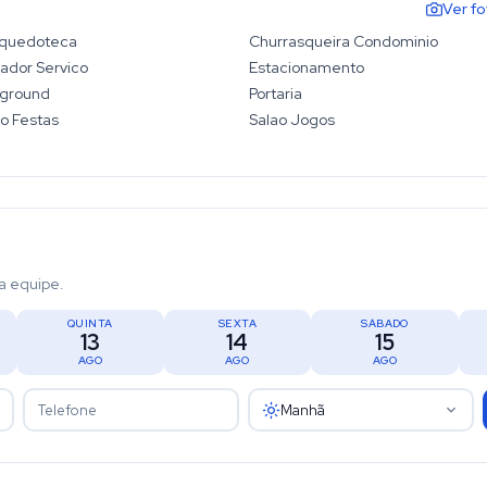
Ver f
nquedoteca
Churrasqueira Condominio
ador Servico
Estacionamento
yground
Portaria
o Festas
Salao Jogos
a equipe.
QUINTA
SEXTA
SÁBADO
13
14
15
AGO
AGO
AGO
Manhã