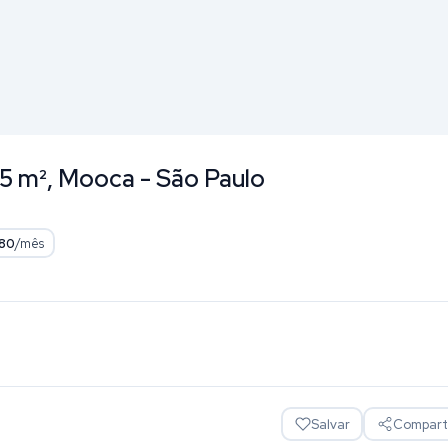
5 m², Mooca - São Paulo
80
/mês
Salvar
Comparti