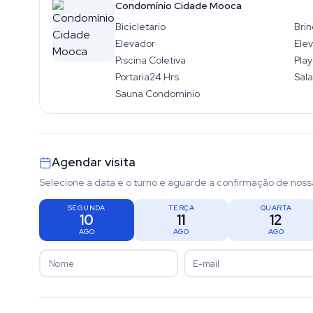
Condomínio Cidade Mooca
Bicicletario
Bri
Elevador
Elev
Piscina Coletiva
Pla
Portaria24 Hrs
Sala
Sauna Condominio
Agendar visita
Selecione a data e o turno e aguarde a confirmação de noss
SEGUNDA
TERÇA
QUARTA
10
11
12
AGO
AGO
AGO