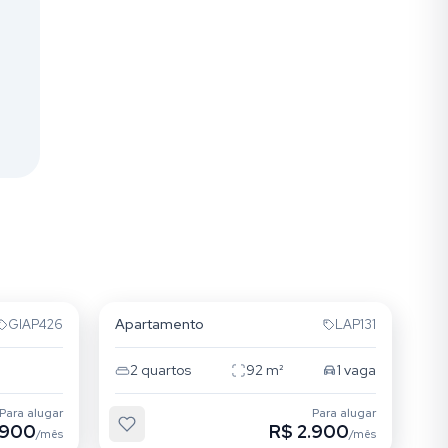
Mooca
Apartamento
GIAP426
LAP131
2
quartos
92
m²
1
vaga
Para alugar
Para alugar
.900
R$ 2.900
/mês
/mês