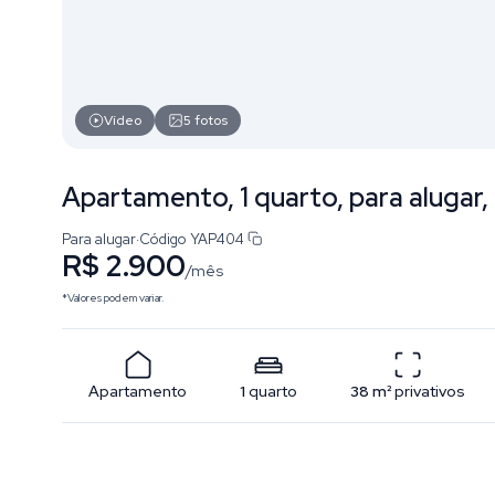
Vídeo
5
fotos
Apartamento, 1 quarto, para alugar,
Para alugar
·
Código
YAP404
R$ 2.900
/mês
*Valores podem variar.
Apartamento
1
quarto
38
m²
privativos