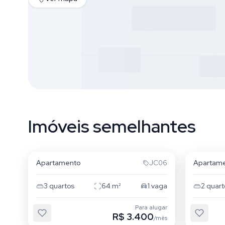
Imóveis semelhantes
Vila Prudente
Vila Pr
Apartamento
Apartam
JC06
3
quartos
64
m²
1
vaga
2
quart
Para alugar
R$ 3.400
/mês