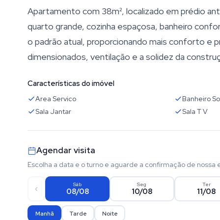
Apartamento com 38m², localizado em prédio ant
quarto grande, cozinha espaçosa, banheiro confo
o padrão atual, proporcionando mais conforto e pr
dimensionados, ventilação e a solidez da construç
Características do imóvel
Area Servico
Banheiro So
Sala Jantar
Sala T V
Agendar visita
Escolha a data e o turno e aguarde a confirmação de nossa 
Sáb
Seg
Ter
08/08
10/08
11/08
Manhã
Tarde
Noite