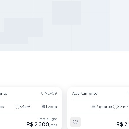
udente
Mooca
ento
Apartamento
ALP09
os
54
m²
1
vaga
2
quartos
37
m²
Para alugar
R$ 2.300
R$ 2
/mês