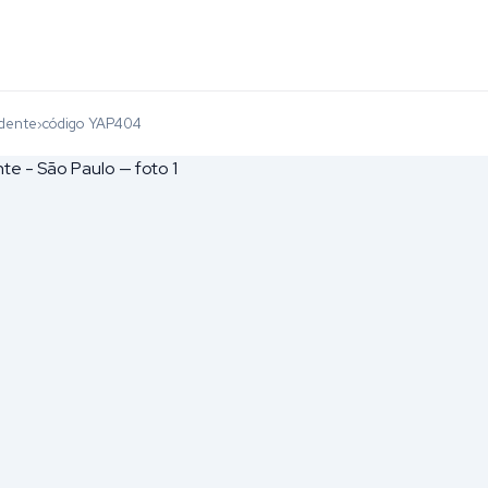
udente
código YAP404
›