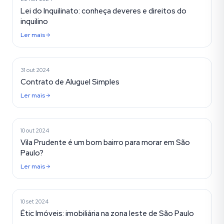
Lei do Inquilinato: conheça deveres e direitos do
inquilino
Ler mais
Mercado Imobiliário
31 out 2024
Contrato de Aluguel Simples
Ler mais
Dicas na Vila Prudente
10 out 2024
Vila Prudente é um bom bairro para morar em São
Paulo?
Ler mais
Mercado Imobiliário
10 set 2024
Étic Imóveis: imobiliária na zona leste de São Paulo