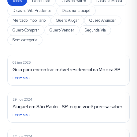
Todos
Decoracao
Dicas do Bairro
Dicas na Mooca
Dicas na Vila Prudente
Dicas no Tatuapé
Mercado Imobiliário
Quero Alugar
Quero Anunciar
Quero Comprar
Quero Vender
Segunda Via
Sem categoria
Dicas do Bairro
02 jan 2025
Guia para encontrar imóvel residencial na Mooca SP
Ler mais
Quero Alugar
29 nov 2024
Aluguel em São Paulo - SP: o que você precisa saber
Ler mais
Mercado Imobiliário
22 nov 2024