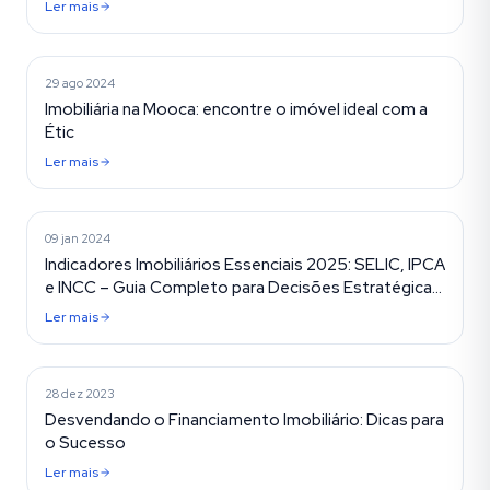
Ler mais
Dicas na Mooca
29 ago 2024
Imobiliária na Mooca: encontre o imóvel ideal com a
Étic
Ler mais
Mercado Imobiliário
09 jan 2024
Indicadores Imobiliários Essenciais 2025: SELIC, IPCA
e INCC – Guia Completo para Decisões Estratégicas
no Mercado de Imóveis
Ler mais
Mercado Imobiliário
28 dez 2023
Desvendando o Financiamento Imobiliário: Dicas para
o Sucesso
Ler mais