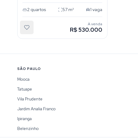
2
quartos
57
m²
1
vaga
À venda
R$ 530.000
SÃO PAULO
Mooca
Tatuape
Vila Prudente
Jardim Analia Franco
Ipiranga
Belenzinho