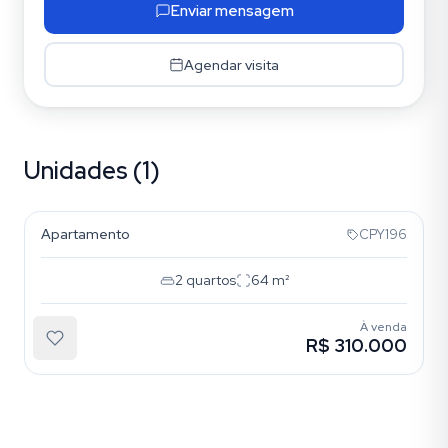
Enviar mensagem
Agendar visita
Unidades (1)
Mooca
Apartamento
CPY196
2
quartos
64
m²
À venda
R$ 310.000