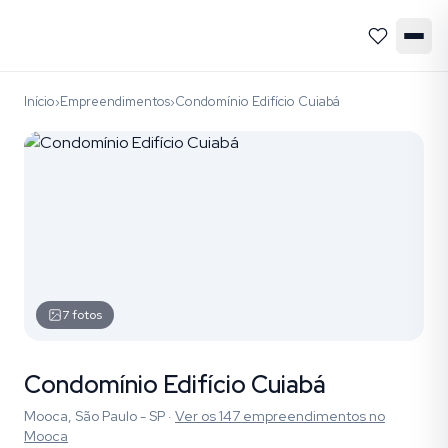
Início
Empreendimentos
Condomínio Edifício Cuiabá
›
›
7
fotos
Condomínio Edifício Cuiabá
Mooca, São Paulo - SP
·
Ver os
147
empreendimentos
no
Mooca