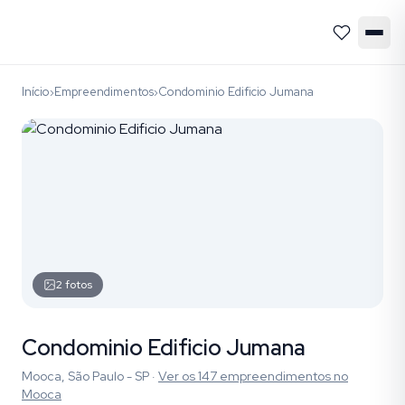
Início
Empreendimentos
Condominio Edificio Jumana
›
›
2
fotos
Condominio Edificio Jumana
Mooca, São Paulo - SP
·
Ver os
147
empreendimentos
no
Mooca