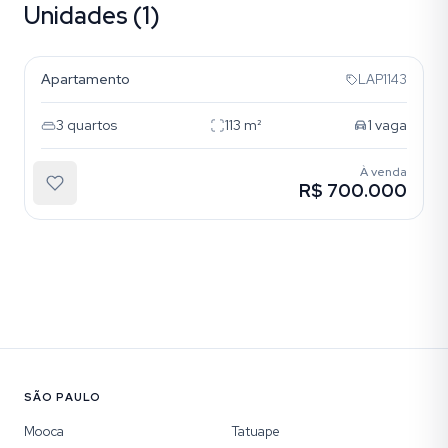
Unidades (1)
Mooca
Apartamento
LAP1143
3
quartos
113
m²
1
vaga
À venda
R$ 700.000
SÃO PAULO
Mooca
Tatuape