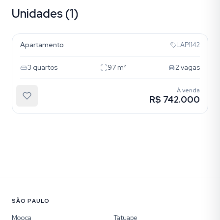
Unidades (1)
Tatuape
Apartamento
LAP1142
3
quartos
97
m²
2
vagas
À venda
R$ 742.000
SÃO PAULO
Mooca
Tatuape