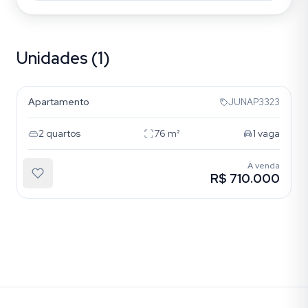
Unidades (1)
Vila Formosa
Apartamento
JUNAP3323
2
quartos
76
m²
1
vaga
À venda
R$ 710.000