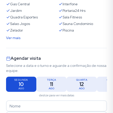
Gas Central
Interfone
Jardim
Portaria24 Hrs
Quadra Esportes
Sala Fitness
Salao Jogos
Sauna Condominio
Zelador
Piscina
Ver mais
Agendar visita
Selecione a data e o turno e aguarde a confirmação de nossa
equipe.
SEGUNDA
TERÇA
QUARTA
QUI
10
11
12
1
AGO
AGO
AGO
AG
deslize para ver mais datas