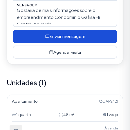
MENSAGEM
Enviar mensagem
Agendar visita
Unidades (1)
Brás
Apartamento
DAP2421
1
quarto
46
m²
1
vaga
À venda