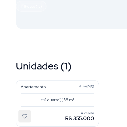
Fotos (13)
Unidades (1)
Vila Invernada
Apartamento
YAP151
1
quarto
38
m²
À venda
R$ 355.000