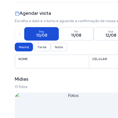
Agendar visita
Escolha a data e o turno e aguarde a confirmação de nossa 
Seg
Ter
Qua
10/08
11/08
12/08
Manhã
Tarde
Noite
NOME
CELULAR
Mídias
13 fotos