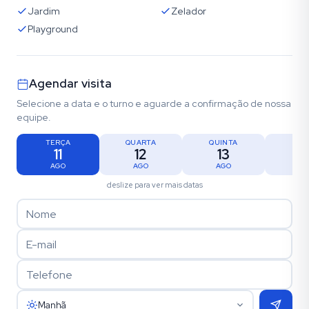
Jardim
Zelador
Playground
Agendar visita
Selecione a data e o turno e aguarde a confirmação de nossa
equipe.
TERÇA
QUARTA
QUINTA
SEX
11
12
13
1
AGO
AGO
AGO
AG
deslize para ver mais datas
Manhã