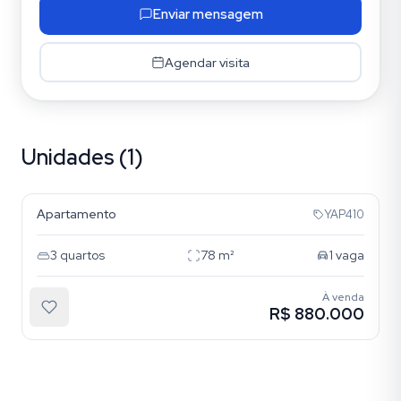
Enviar mensagem
Agendar visita
Unidades (1)
Vila Prudente
Apartamento
YAP410
3
quartos
78
m²
1
vaga
À venda
R$ 880.000