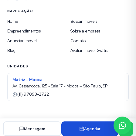
NAVEGAÇÃO
Home
Buscar imóveis
Empreendimentos
Sobre a empresa
Anunciar imóvel
Contato
Blog
Avaliar Imóvel Grátis
UNIDADES
Matriz - Mooca
Av. Cassandoca, 125 - Sala 17 - Mooca — São Paulo, SP
(11) 97093-2722
©
2026
Etic Imóveis sua Imobiliária na Mooca
. Todos os direitos reservados.
Site para imobiliárias Superadmin
Mensagem
Agendar
Política de privacidade