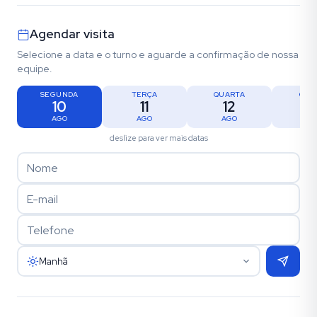
Agendar visita
Selecione a data e o turno e aguarde a confirmação de nossa
equipe.
SEGUNDA
TERÇA
QUARTA
QUI
10
11
12
1
AGO
AGO
AGO
AG
deslize para ver mais datas
Manhã