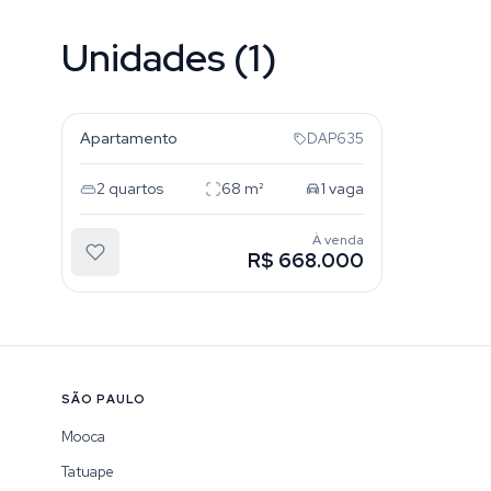
Unidades (1)
Mooca
Apartamento
DAP635
2
quartos
68
m²
1
vaga
À venda
R$ 668.000
SÃO PAULO
Mooca
Tatuape