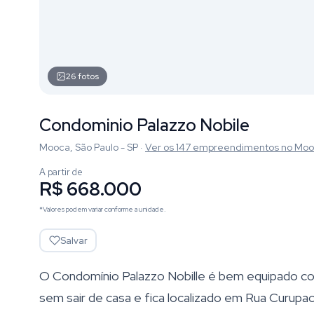
26
fotos
Condominio Palazzo Nobile
Mooca, São Paulo - SP
·
Ver os
147
empreendimentos
no Mo
A partir de
R$ 668.000
*Valores podem variar conforme a unidade.
Salvar
O Condomínio Palazzo Nobille é bem equipado com
sem sair de casa e fica localizado em Rua Curupa