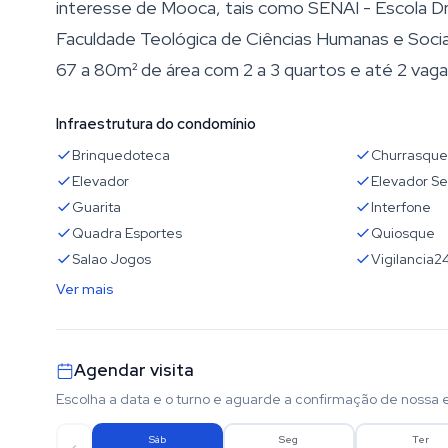
interesse de Mooca, tais como SENAI - Escola D
Faculdade Teológica de Ciências Humanas e Soci
67 a 80m² de área com 2 a 3 quartos e até 2 vag
Infraestrutura do condomínio
Brinquedoteca
Churrasque
Elevador
Elevador Se
Guarita
Interfone
Quadra Esportes
Quiosque
Salao Jogos
Vigilancia2
Ver mais
Agendar visita
Escolha a data e o turno e aguarde a confirmação de nossa 
Sáb
Seg
Ter