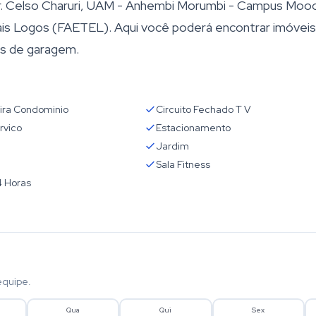
r. Celso Charuri, UAM - Anhembi Morumbi - Campus Moo
ais Logos (FAETEL). Aqui você poderá encontrar imóveis
as de garagem.
ira Condominio
Circuito Fechado T V
rvico
Estacionamento
Jardim
Sala Fitness
4 Horas
equipe.
Qua
Qui
Sex