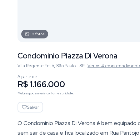
30
fotos
Condominio Piazza Di Verona
Vila Regente Feijó, São Paulo - SP
·
Ver os
4
empreendiment
A partir de
R$ 1.166.000
*Valores podem variar conforme a unidade.
Salvar
O Condomínio Piazza Di Verona é bem equipado co
sem sair de casa e fica localizado em Rua Pantojo