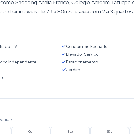
is como Shopping Anália Franco, Colégio Amorim Tatuapé 
contrar imóveis de 73 a 80m² de área com 2 a 3 quartos
chado T V
Condominio Fechado
Elevador Servico
rvico Independente
Estacionamento
Jardim
Hrs
equipe.
Qui
Sex
Sáb