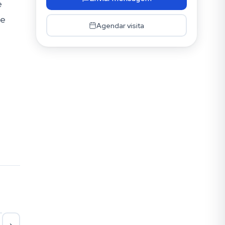
e
 e
Agendar visita
Seg
Ter
Qua
Qu