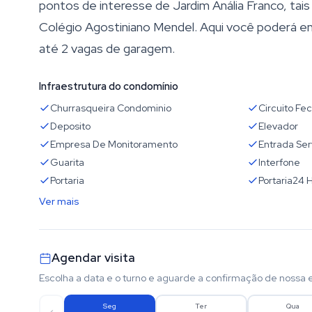
pontos de interesse de Jardim Anália Franco, ta
Colégio Agostiniano Mendel. Aqui você poderá en
até 2 vagas de garagem.
Infraestrutura do condomínio
Churrasqueira Condominio
Circuito Fe
Deposito
Elevador
Empresa De Monitoramento
Entrada Se
Guarita
Interfone
Portaria
Portaria24 
Ver mais
Agendar visita
Escolha a data e o turno e aguarde a confirmação de nossa 
Seg
Ter
Qua