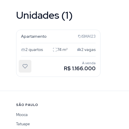
Unidades (1)
Vila Regente Feijó
Apartamento
ISMA123
2
quartos
74
m²
2
vagas
À venda
R$ 1.166.000
SÃO PAULO
Mooca
Tatuape