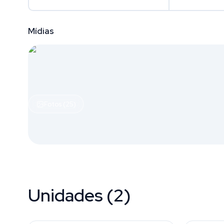
Mídias
Fotos (25)
Unidades (2)
Tatuapé
Tatuap