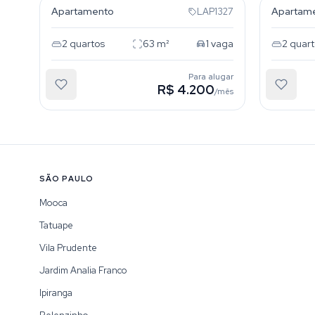
Apartamento
Apartam
LAP1327
2
quartos
63
m²
1
vaga
2
quart
Para alugar
R$ 4.200
/mês
SÃO PAULO
Mooca
Tatuape
Vila Prudente
Jardim Analia Franco
Ipiranga