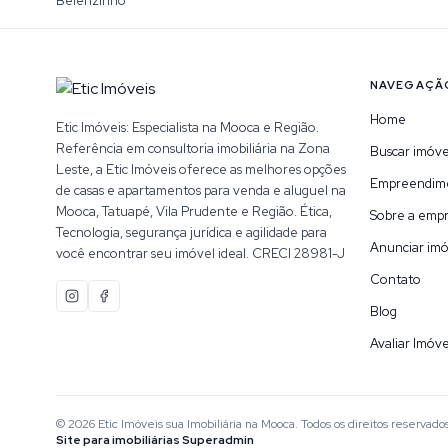
Belenzinho
NAVEGAÇÃ
Home
Etic Imóveis: Especialista na Mooca e Região.
Referência em consultoria imobiliária na Zona
Buscar imóve
Leste, a Etic Imóveis oferece as melhores opções
Empreendim
de casas e apartamentos para venda e aluguel na
Mooca, Tatuapé, Vila Prudente e Região. Ética,
Sobre a emp
Tecnologia, segurança jurídica e agilidade para
Anunciar imó
você encontrar seu imóvel ideal. CRECI 28981-J
Contato
Blog
Avaliar Imóve
©
2026
Etic Imóveis sua Imobiliária na Mooca
. Todos os direitos reservados
Site para imobiliárias Superadmin