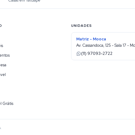
Casas em Tatuape
O
UNIDADES
Matriz - Mooca
Av. Cassandoca, 125 - Sala 17 - M
is
(11) 97093-2722
entos
resa
vel
l Grátis
.