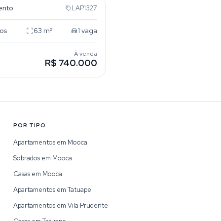
ento
LAP1327
os
63
m²
1
vaga
À venda
R$ 740.000
POR TIPO
Apartamentos em Mooca
Sobrados em Mooca
Casas em Mooca
Apartamentos em Tatuape
Apartamentos em Vila Prudente