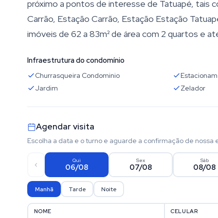
próximo a pontos de interesse de Tatuapé, tais 
Carrão, Estação Carrão, Estação Estação Tatuap
imóveis de 62 a 83m² de área com 2 quartos e at
Infraestrutura do condomínio
Churrasqueira Condominio
Estacionam
Jardim
Zelador
Agendar visita
Escolha a data e o turno e aguarde a confirmação de nossa 
Qui
Sex
Sáb
06/08
07/08
08/08
Manhã
Tarde
Noite
NOME
CELULAR