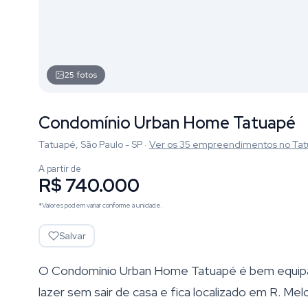
25
fotos
Condomínio Urban Home Tatuapé
Tatuapé, São Paulo - SP
·
Ver os
35
empreendimentos
no Ta
A partir de
R$ 740.000
*Valores podem variar conforme a unidade.
Salvar
O Condomínio Urban Home Tatuapé é bem equipad
lazer sem sair de casa e fica localizado em R. Me