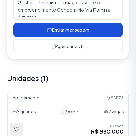
Enviar mensagem
Agendar visita
Unidades (1)
Parque da Mooca
Apartamento
ISAP76
3
quartos
90
m²
2
vagas
À venda
R$ 980.000