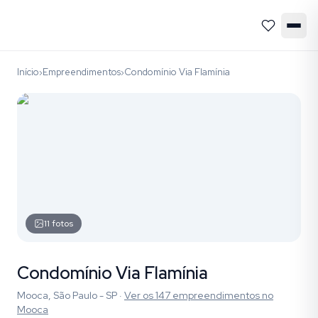
Início
Empreendimentos
Condomínio Via Flamínia
›
›
11
fotos
Condomínio Via Flamínia
Mooca, São Paulo - SP
·
Ver os
147
empreendimentos
no
Mooca