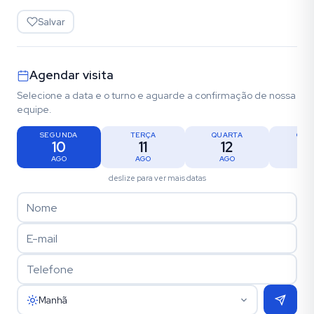
Salvar
Agendar visita
Selecione a data e o turno e aguarde a confirmação de nossa
equipe.
SEGUNDA
TERÇA
QUARTA
QUI
10
11
12
1
AGO
AGO
AGO
AG
deslize para ver mais datas
Manhã