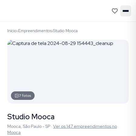
Início
Empreendimentos
Studio Mooca
›
›
7
fotos
Studio Mooca
Mooca, São Paulo - SP
·
Ver os
147
empreendimentos
no
Mooca