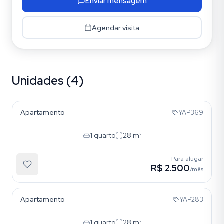
Enviar mensagem
Agendar visita
Unidades (4)
Mooca
Apartamento
YAP369
1
quarto
28
m²
Para alugar
R$ 2.500
/mês
Mooca
Apartamento
YAP283
1
quarto
28
m²