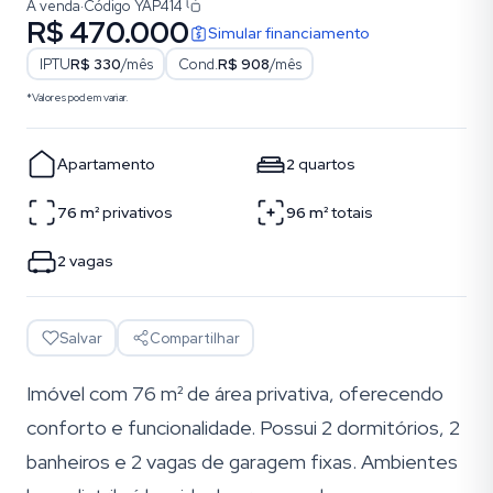
À venda
·
Código
YAP414
R$ 470.000
Simular financiamento
IPTU
R$ 330
/mês
Cond.
R$ 908
/mês
*Valores podem variar.
Apartamento
2
quartos
76
m²
privativos
96
m²
totais
2
vagas
Salvar
Compartilhar
Imóvel com 76 m² de área privativa, oferecendo
conforto e funcionalidade. Possui 2 dormitórios, 2
banheiros e 2 vagas de garagem fixas. Ambientes