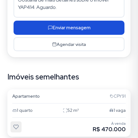
Enviar mensagem
Agendar visita
Imóveis semelhantes
Mooca
Apartamento
CPY91
1
quarto
52
m²
1
vaga
À venda
R$ 470.000
Vila Bertioga