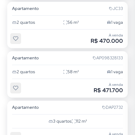
Apartamento
JC33
2
quartos
56
m²
1
vaga
À venda
R$ 470.000
Mooca
Apartamento
AP098328133
2
quartos
58
m²
1
vaga
À venda
R$ 471.700
Mooca
Apartamento
DAP2732
3
quartos
112
m²
À venda