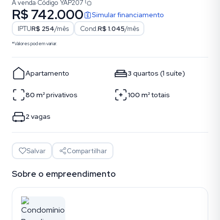
À venda
·
Código
YAP207
R$ 742.000
Simular financiamento
IPTU
R$ 254
/mês
Cond.
R$ 1.045
/mês
*Valores podem variar.
Apartamento
3
quartos
(
1
suíte
)
80
m²
privativos
100
m²
totais
2
vagas
Salvar
Compartilhar
Sobre o empreendimento