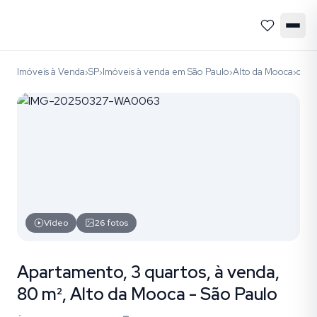
Imóveis à Venda
SP
Imóveis à venda em São Paulo
Alto da Mooca
códi
›
›
›
›
Vídeo
26
fotos
Apartamento, 3 quartos, à venda,
80 m², Alto da Mooca - São Paulo