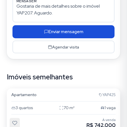
MENSAGEM
Enviar mensagem
Agendar visita
Imóveis semelhantes
Mooca
Apartamento
YAP425
3
quartos
70
m²
1
vaga
À venda
R$ 742.000