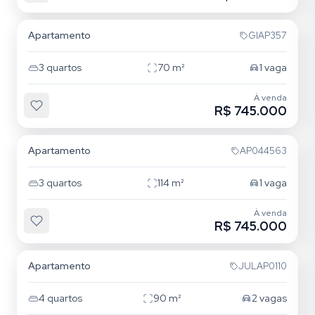
Mooca
Apartamento
GIAP357
3
quartos
70
m²
1
vaga
À venda
R$ 745.000
Mooca
Apartamento
AP044563
3
quartos
114
m²
1
vaga
À venda
R$ 745.000
Mooca
Apartamento
JULAP0110
4
quartos
90
m²
2
vagas