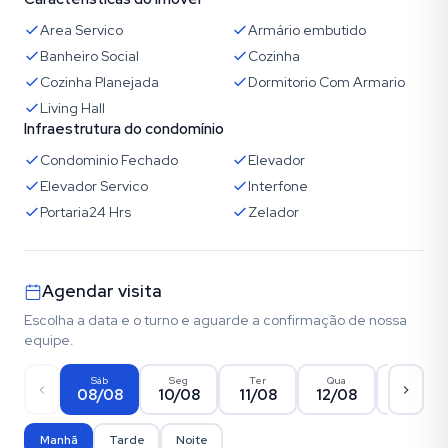
Area Servico
Armário embutido
Banheiro Social
Cozinha
Cozinha Planejada
Dormitorio Com Armario
Living Hall
Infraestrutura do condomínio
Condominio Fechado
Elevador
Elevador Servico
Interfone
Portaria24 Hrs
Zelador
Agendar visita
Escolha a data e o turno e aguarde a confirmação de nossa
equipe.
Sáb
Seg
Ter
Qua
Qui
08/08
10/08
11/08
12/08
13/08
Manhã
Tarde
Noite