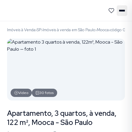
Imóveis à Venda
SP
Imóveis à venda em São Paulo
Mooca
código GIA
›
›
›
›
Vídeo
30
fotos
Apartamento, 3 quartos, à venda,
122 m², Mooca - São Paulo