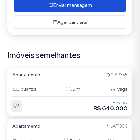
Enviar mensagem
Agendar visita
Imóveis semelhantes
Mooca
Apartamento
GIAP355
3
quartos
75
m²
1
vaga
À venda
R$ 640.000
Vila Bertioga
Apartamento
LAP1306