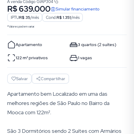
À venda
·
Código
GIAP304
R$ 639.000
Simular financiamento
IPTU
R$ 35
/mês
Cond.
R$ 1.351
/mês
*Valores podem variar.
Apartamento
3
quartos
(
2
suítes
)
122
m²
privativos
1
vagas
Salvar
Compartilhar
Apartamento bem Localizado em uma das
melhores regiões de São Paulo no Bairro da
Mooca com 122m².
São 3 Dormitórios sendo 2 Suítes com Armários