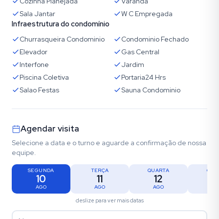
Cozinha Planejada
Varanda
Sala Jantar
W C Empregada
Infraestrutura do condomínio
Churrasqueira Condominio
Condominio Fechado
Elevador
Gas Central
Interfone
Jardim
Piscina Coletiva
Portaria24 Hrs
Salao Festas
Sauna Condominio
Agendar visita
Selecione a data e o turno e aguarde a confirmação de nossa
equipe.
SEGUNDA
TERÇA
QUARTA
QUI
10
11
12
1
AGO
AGO
AGO
AG
deslize para ver mais datas