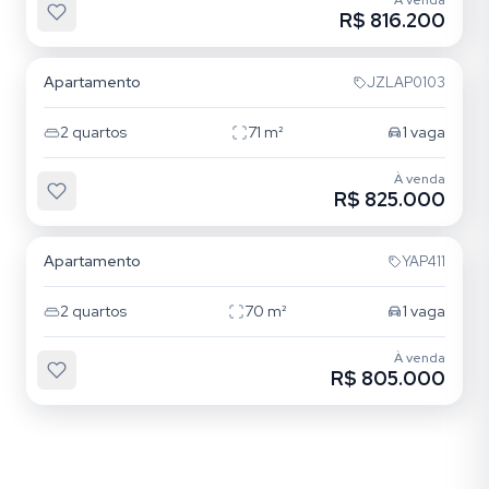
À venda
R$ 816.200
Quarta Parada
Apartamento
JZLAP0103
2
quartos
71
m²
1
vaga
À venda
R$ 825.000
Mooca
Apartamento
YAP411
2
quartos
70
m²
1
vaga
À venda
R$ 805.000