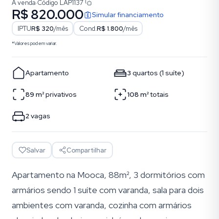
À venda
·
Código
LAP1137
R$ 820.000
Simular financiamento
IPTU
R$ 320
/mês
Cond.
R$ 1.800
/mês
*Valores podem variar.
Apartamento
3
quartos
(
1
suíte
)
89
m²
privativos
108
m²
totais
2
vagas
Salvar
Compartilhar
Apartamento na Mooca, 88m², 3 dormitórios com
armários sendo 1 suíte com varanda, sala para dois
ambientes com varanda, cozinha com armários