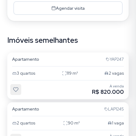
Agendar visita
Imóveis semelhantes
Mooca
Apartamento
YAP247
3
quartos
119
m²
2
vagas
À venda
R$ 820.000
Mooca
Apartamento
LAP1245
2
quartos
90
m²
1
vaga