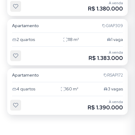
À venda
R$ 1.380.000
Mooca
Apartamento
GIAP309
2
quartos
118
m²
1
vaga
À venda
R$ 1.383.000
Mooca
Apartamento
RSAP172
4
quartos
160
m²
3
vagas
À venda
R$ 1.390.000