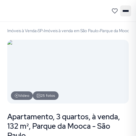
Imóveis à Venda
SP
Imóveis à venda em São Paulo
Parque da Mooca
c
›
›
›
›
Vídeo
25
fotos
Apartamento, 3 quartos, à venda,
132 m², Parque da Mooca - São
Paulo