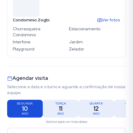
Condominio Zogbi
Ver fotos
Churrasqueira
Estacionamento
Condominio
Interfone
Jardim
Playground
Zelador
Agendar visita
Selecione a data e o turno e aguarde a confirmação de nossa
equipe.
SEGUNDA
TERÇA
QUARTA
QUI
10
11
12
1
AGO
AGO
AGO
AG
deslize para ver mais datas