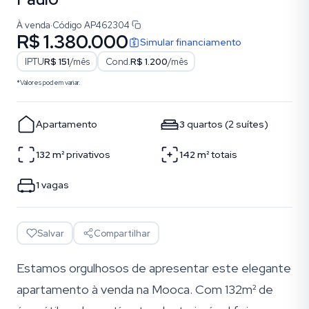
À venda
·
Código
AP462304
R$ 1.380.000
Simular financiamento
IPTU
R$ 151
/mês
Cond.
R$ 1.200
/mês
*Valores podem variar.
Apartamento
3
quartos
(
2
suítes
)
132
m²
privativos
142
m²
totais
1
vagas
Salvar
Compartilhar
Estamos orgulhosos de apresentar este elegante
apartamento à venda na Mooca. Com 132m² de