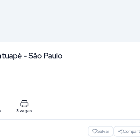
atuapé - São Paulo
s
3
vagas
Salvar
Comparti