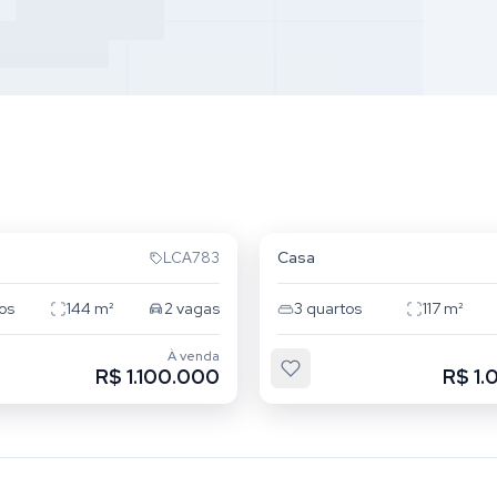
nto Estevão
Tatuapé
Casa
LCA783
os
144
m²
2
vagas
3
quartos
117
m²
À venda
R$ 1.100.000
R$ 1.