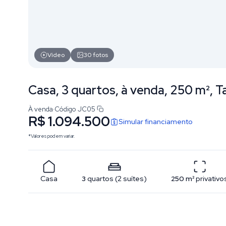
Vídeo
30
fotos
Casa, 3 quartos, à venda, 250 m², T
À venda
·
Código
JC05
R$ 1.094.500
Simular financiamento
*Valores podem variar.
Casa
3
quartos
(
2
suítes
)
250
m²
privativo