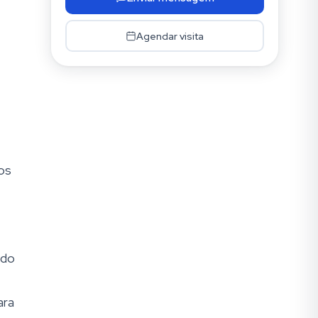
Agendar visita
os
ndo
ara