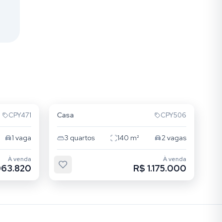
Tatuapé
Casa
CPY471
CPY506
1
vaga
3
quartos
140
m²
2
vagas
À venda
À venda
063.820
R$ 1.175.000