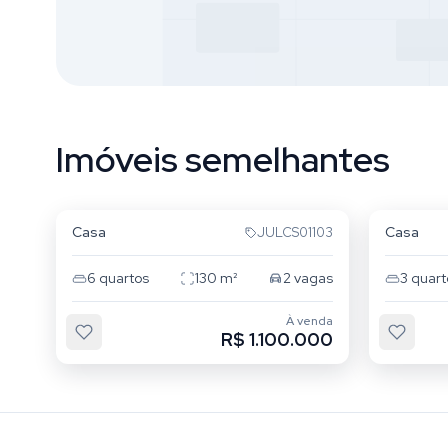
Imóveis semelhantes
Tatuapé
Vila Sa
Casa
Casa
JULCS01103
Sem foto
6
quartos
130
m²
2
vagas
3
quart
À venda
R$ 1.100.000