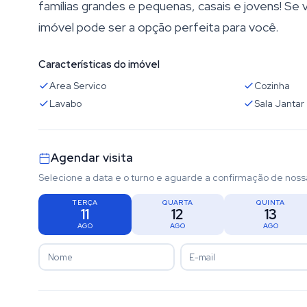
famílias grandes e pequenas, casais e jovens! Se
imóvel pode ser a opção perfeita para você.
Características do imóvel
Area Servico
Cozinha
Lavabo
Sala Jantar
Agendar visita
Selecione a data e o turno e aguarde a confirmação de noss
TERÇA
QUARTA
QUINTA
11
12
13
AGO
AGO
AGO