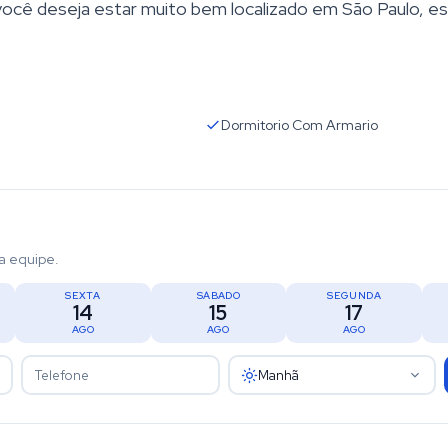
 você deseja estar muito bem localizado em São Paulo, e
Dormitorio Com Armario
a equipe.
SEXTA
SÁBADO
SEGUNDA
14
15
17
AGO
AGO
AGO
Manhã