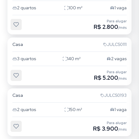
2
quartos
100
m²
1
vaga
Para alugar
R$ 2.800
/mês
Mooca
Casa
JULCS0111
3
quartos
140
m²
2
vagas
Para alugar
R$ 5.200
/mês
Ipiranga
Casa
JULCS0193
2
quartos
150
m²
1
vaga
Para alugar
R$ 3.900
/mês