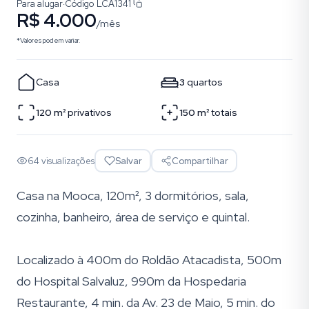
Para alugar
·
Código
LCA1341
R$ 4.000
/mês
*Valores podem variar.
Casa
3
quartos
120
m²
privativos
150
m²
totais
64
visualizações
Salvar
Compartilhar
Casa na Mooca, 120m², 3 dormitórios, sala,
cozinha, banheiro, área de serviço e quintal.
Localizado à 400m do Roldão Atacadista, 500m
do Hospital Salvaluz, 990m da Hospedaria
Restaurante, 4 min. da Av. 23 de Maio, 5 min. do