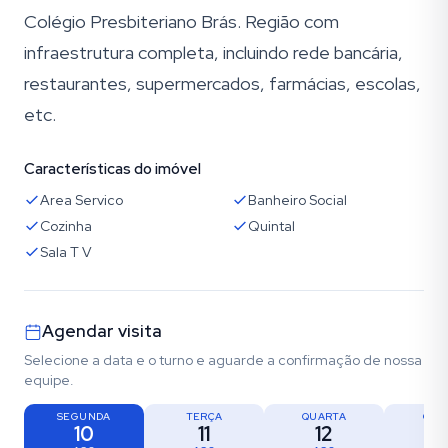
Colégio Presbiteriano Brás. Região com
infraestrutura completa, incluindo rede bancária,
restaurantes, supermercados, farmácias, escolas,
etc.
Características do imóvel
Area Servico
Banheiro Social
Cozinha
Quintal
Sala T V
Agendar visita
Selecione a data e o turno e aguarde a confirmação de nossa
equipe.
SEGUNDA
TERÇA
QUARTA
QUI
10
11
12
1