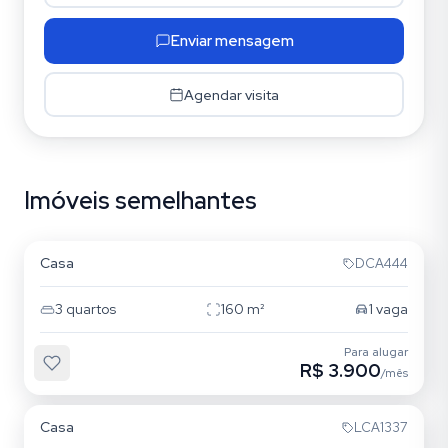
Enviar mensagem
Agendar visita
Imóveis semelhantes
Mooca
Casa
DCA444
3
quartos
160
m²
1
vaga
Para alugar
R$ 3.900
/mês
Vila Bertioga
Casa
LCA1337