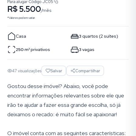
Para alugar
·
Código
JC05
R$ 5.500
/mês
*Valores podem variar.
Casa
3
quartos
(
2
suítes
)
250
m²
privativos
3
vagas
47
visualizações
Salvar
Compartilhar
Gostou desse imóvel? Abaixo, você pode
encontrar informações relevantes sobre ele que
irão te ajudar a fazer essa grande escolha, só já
deixamos o recado: é muito fácil se apaixonar!
O imóvel conta com as seguintes características: