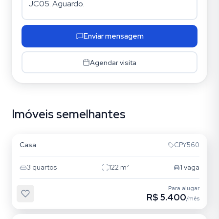
Enviar mensagem
Agendar visita
Imóveis semelhantes
Tatuapé
Casa
CPY560
3
quartos
122
m²
1
vaga
Para alugar
R$ 5.400
/mês
Tatuapé