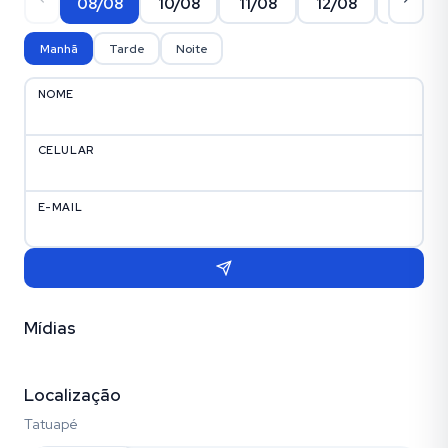
08/08
10/08
11/08
12/08
13/08
Manhã
Tarde
Noite
NOME
CELULAR
E-MAIL
Mídias
Vídeo
Fotos (30)
Localização
Tatuapé