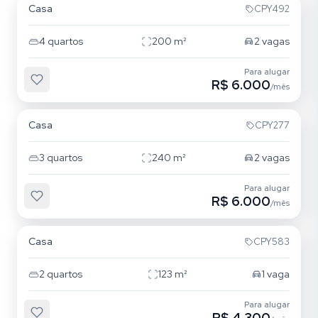
Casa
CPY492
4
quartos
200
m²
2
vagas
Para alugar
R$ 6.000
/mês
Tatuapé
Casa
CPY277
3
quartos
240
m²
2
vagas
Para alugar
R$ 6.000
/mês
Tatuapé
Casa
CPY583
2
quartos
123
m²
1
vaga
Para alugar
R$ 4.300