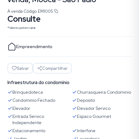
À venda
·
Código
EM1005
Consulte
*Valores podem variar.
Empreendimento
Salvar
Compartilhar
Infraestrutura do condomínio
Brinquedoteca
Churrasqueira Condominio
Condominio Fechado
Deposito
Elevador
Elevador Servico
Entrada Servico
Espaco Gourmet
Independente
Estacionamento
Interfone
Jardim
Lavanderia