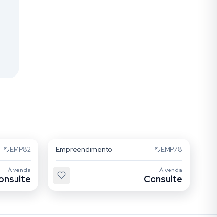
Alto da Mooca
Empreendimento
EMP82
EMP78
À venda
À venda
onsulte
Consulte