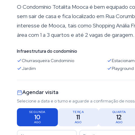
O Condomínio Totalita Mooca é bem equipado com
sem sair de casa e fica localizado em Rua Corum
interesse de Mooca, tais como Shopping Anália F
área com 1 a 3 quartos e até 2 vagas de garagem.
Infraestrutura do condomínio
Churrasqueira Condominio
Estacionam
Jardim
Playground
Agendar visita
Selecione a data e o turno e aguarde a confirmação de noss
SEGUNDA
TERÇA
QUARTA
10
11
12
AGO
AGO
AGO