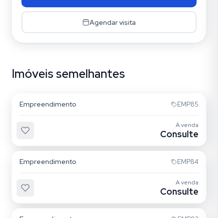
Agendar visita
Imóveis semelhantes
Quarta Parada
Empreendimento
EMP85
À venda
Consulte
Mooca
Empreendimento
EMP84
À venda
Consulte
Mooca