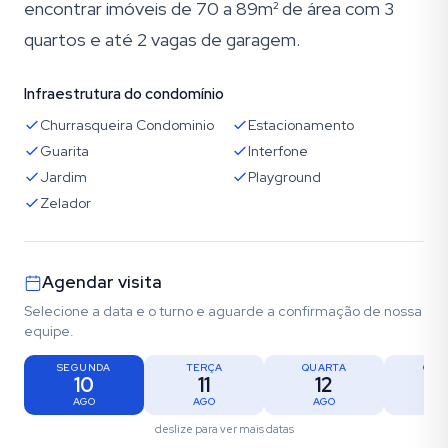
encontrar imóveis de 70 a 89m² de área com 3
quartos e até 2 vagas de garagem.
Infraestrutura do condomínio
Churrasqueira Condominio
Estacionamento
Guarita
Interfone
Jardim
Playground
Zelador
Agendar visita
Selecione a data e o turno e aguarde a confirmação de nossa
equipe.
SEGUNDA
TERÇA
QUARTA
QUI
10
11
12
1
AGO
AGO
AGO
AG
deslize para ver mais datas