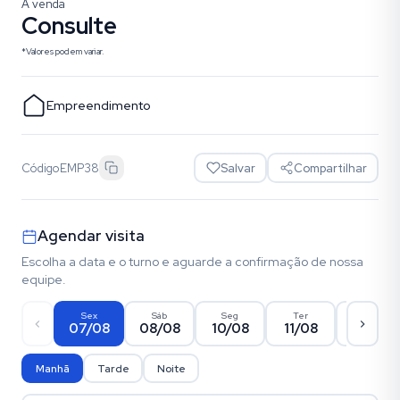
À venda
Consulte
*Valores podem variar.
Empreendimento
Código
EMP38
Salvar
Compartilhar
Agendar visita
Escolha a data e o turno e aguarde a confirmação de nossa
equipe.
Sex
Sáb
Seg
Ter
Qua
07/08
08/08
10/08
11/08
12/08
Manhã
Tarde
Noite