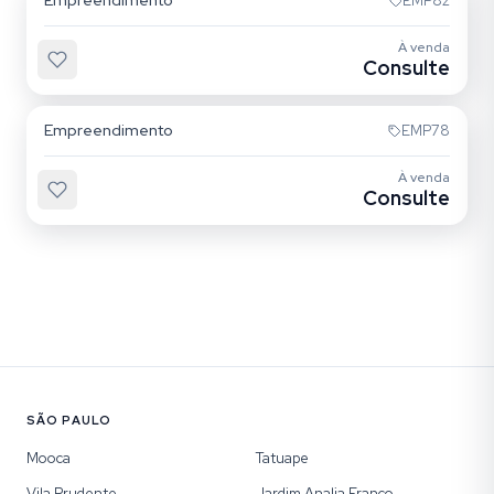
Empreendimento
EMP82
À venda
Consulte
Alto da Mooca
Empreendimento
EMP78
À venda
Consulte
SÃO PAULO
Mooca
Tatuape
Vila Prudente
Jardim Analia Franco