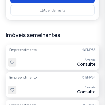
Agendar visita
Imóveis semelhantes
Quarta Parada
Empreendimento
EMP85
À venda
Consulte
Mooca
Empreendimento
EMP84
À venda
Consulte
Mooca