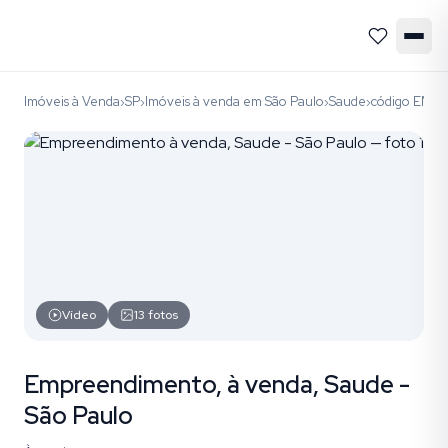
Imóveis à Venda
SP
Imóveis à venda em São Paulo
Saude
código EMP
›
›
›
›
Vídeo
13
fotos
Empreendimento, à venda, Saude -
São Paulo