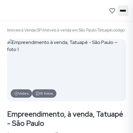
Imóveis à Venda
SP
Imóveis à venda em São Paulo
Tatuapé
código E
›
›
›
›
Vídeo
15
fotos
Empreendimento, à venda, Tatuapé
- São Paulo