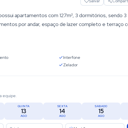
Salvar
Comparti
possui apartamentos com 127m², 3 dormitórios, sendo 3
amentos por andar, espaço de lazer completo e terraço 
ento
Interfone
Zelador
a equipe.
QUINTA
SEXTA
SÁBADO
13
14
15
AGO
AGO
AGO