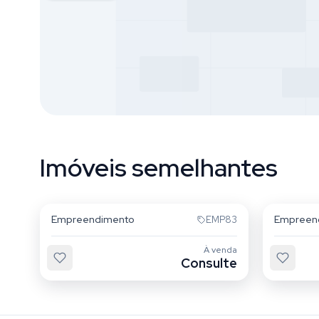
Imóveis semelhantes
Tatuapé
Tatuap
Empreendimento
Empreen
EMP83
À venda
Consulte