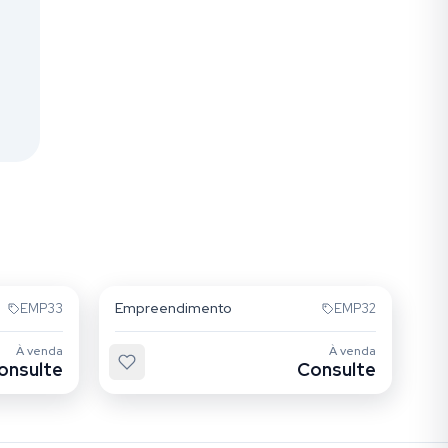
Maranhão
Empreendimento
EMP33
EMP32
À venda
À venda
onsulte
Consulte