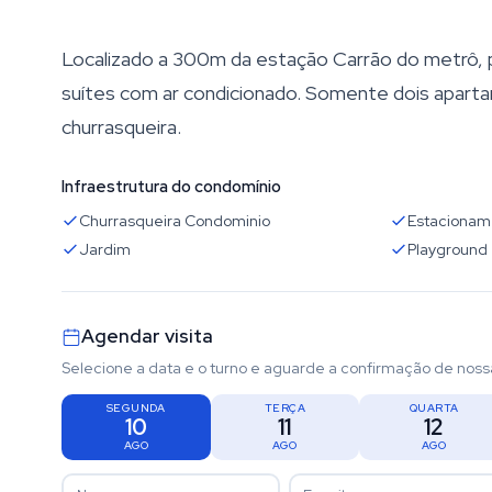
Localizado a 300m da estação Carrão do metrô, 
suítes com ar condicionado. Somente dois apart
churrasqueira.
Infraestrutura do condomínio
Churrasqueira Condominio
Estacionam
Jardim
Playground
Agendar visita
Selecione a data e o turno e aguarde a confirmação de noss
SEGUNDA
TERÇA
QUARTA
10
11
12
AGO
AGO
AGO