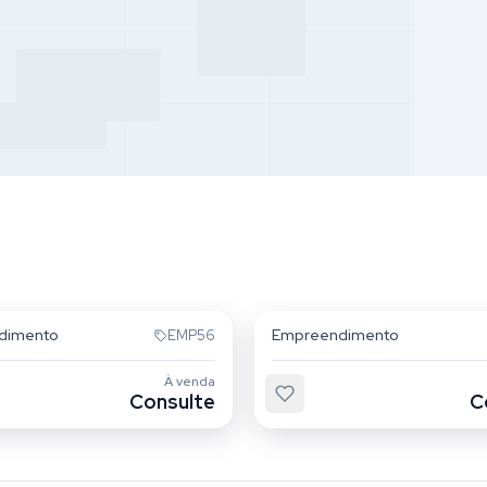
é
Tatuapé
dimento
Empreendimento
EMP56
À venda
Consulte
C