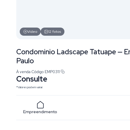
Vídeo
12
fotos
Condominio Ladscape Tatuape — E
Paulo
À venda
·
Código
EMP0311
Consulte
*Valores podem variar.
Empreendimento