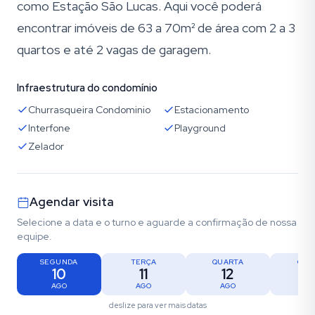
como Estação São Lucas. Aqui você poderá
encontrar imóveis de 63 a 70m² de área com 2 a 3
quartos e até 2 vagas de garagem.
Infraestrutura do condomínio
Churrasqueira Condominio
Estacionamento
Interfone
Playground
Zelador
Agendar visita
Selecione a data e o turno e aguarde a confirmação de nossa
equipe.
SEGUNDA
TERÇA
QUARTA
QUI
10
11
12
1
AGO
AGO
AGO
AG
deslize para ver mais datas