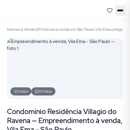
Imóveis à Venda
SP
Imóveis à venda em São Paulo
Vila Ema
código E
›
›
›
›
Vídeo
10
fotos
Condomínio Residência Villagio do
Ravena — Empreendimento à venda,
Vila Ema - São Paulo