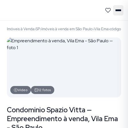
Imóveis à Venda
SP
Imóveis à venda em São Paulo
Vila Ema
código EM
›
›
›
›
Vídeo
12
fotos
Condominio Spazio Vitta —
Empreendimento à venda, Vila Ema
- São Paulo