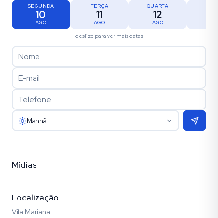
SEGUNDA
TERÇA
QUARTA
QUI
10
11
12
1
AGO
AGO
AGO
AG
deslize para ver mais datas
Manhã
Mídias
Vídeo
Fotos (7)
Localização
Vila Mariana