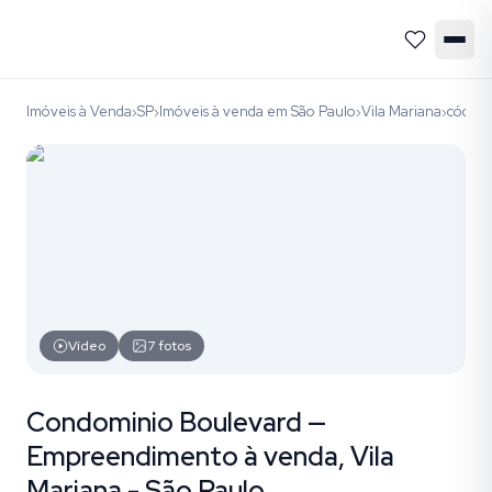
Imóveis à Venda
SP
Imóveis à venda em São Paulo
Vila Mariana
códig
›
›
›
›
Vídeo
7
fotos
Condominio Boulevard —
Empreendimento à venda, Vila
Mariana - São Paulo