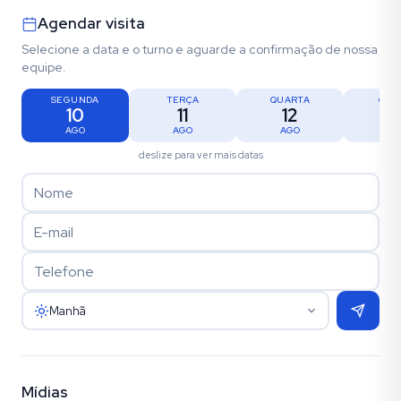
Agendar visita
Selecione a data e o turno e aguarde a confirmação de nossa
equipe.
SEGUNDA
TERÇA
QUARTA
QUI
10
11
12
1
AGO
AGO
AGO
AG
deslize para ver mais datas
Manhã
Mídias