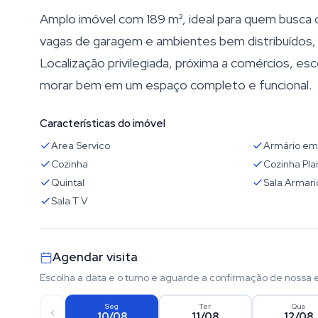
Amplo imóvel com 189 m², ideal para quem busca 
vagas de garagem e ambientes bem distribuídos, 
Localização privilegiada, próxima a comércios, esc
morar bem em um espaço completo e funcional.
Características do imóvel
Area Servico
Armário em
Cozinha
Cozinha Pla
Quintal
Sala Armari
Sala T V
Agendar visita
Escolha a data e o turno e aguarde a confirmação de nossa 
Seg
Ter
Qua
10/08
11/08
12/08