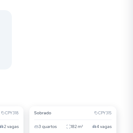
Alto da Mooca
Sobrado
CPY318
CPY315
2
vagas
3
quartos
182
m²
4
vagas