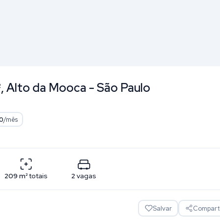
², Alto da Mooca - São Paulo
0
/mês
209
m²
totais
2
vagas
Salvar
Comparti