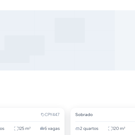
Parque da Mooca
Sobrado
CPY447
os
125
m²
6
vagas
2
quartos
120
m²