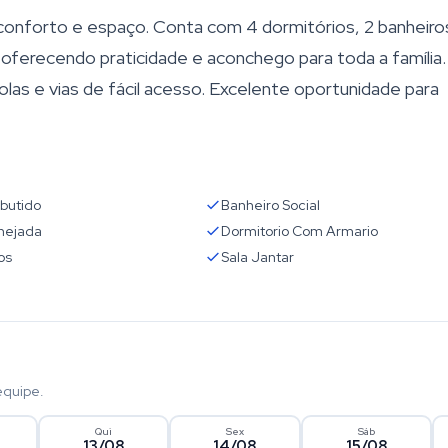
conforto e espaço. Conta com 4 dormitórios, 2 banheiro
oferecendo praticidade e aconchego para toda a família.
olas e vias de fácil acesso. Excelente oportunidade para
butido
Banheiro Social
nejada
Dormitorio Com Armario
os
Sala Jantar
equipe.
Qui
Sex
Sáb
13/08
14/08
15/08