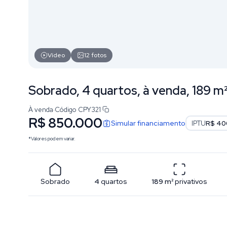
Vídeo
12
fotos
Sobrado, 4 quartos, à venda, 189 m
À venda
·
Código
CPY321
R$ 850.000
Simular financiamento
IPTU
R$ 40
*Valores podem variar.
Sobrado
4
quartos
189
m²
privativos