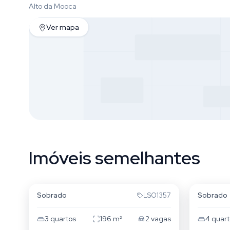
Alto da Mooca
Ver mapa
Imóveis semelhantes
Vila Bertioga
Mooca
Sobrado
Sobrado
LSO1357
3
quartos
196
m²
2
vagas
4
quart