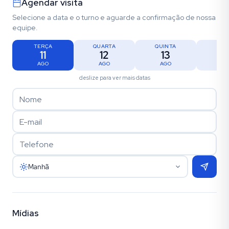
Agendar visita
Selecione a data e o turno e aguarde a confirmação de nossa
equipe.
TERÇA
QUARTA
QUINTA
SEX
11
12
13
1
AGO
AGO
AGO
AG
deslize para ver mais datas
Manhã
Mídias