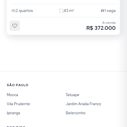
2
quartos
43
m²
1
vaga
À venda
R$ 372.000
SÃO PAULO
Mooca
Tatuape
Vila Prudente
Jardim Analia Franco
Ipiranga
Belenzinho