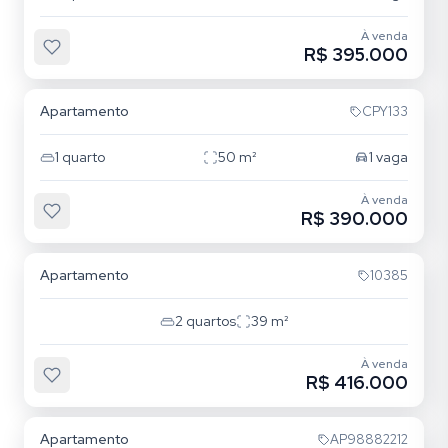
À venda
R$ 395.000
Tatuapé
Apartamento
CPY133
1
quarto
50
m²
1
vaga
À venda
R$ 390.000
Tatuapé
Apartamento
10385
2
quartos
39
m²
À venda
R$ 416.000
Tatuapé
Apartamento
AP98882212