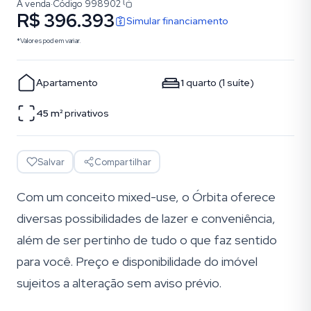
À venda
·
Código
998902
R$ 396.393
Simular financiamento
*Valores podem variar.
Apartamento
1
quarto
(
1
suíte
)
45
m²
privativos
Salvar
Compartilhar
Com um conceito mixed-use, o Órbita oferece
diversas possibilidades de lazer e conveniência,
além de ser pertinho de tudo o que faz sentido
para você. Preço e disponibilidade do imóvel
sujeitos a alteração sem aviso prévio.