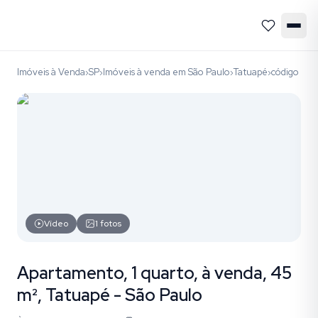
Imóveis à Venda
SP
Imóveis à venda em São Paulo
Tatuapé
código 99
›
›
›
›
Vídeo
1
fotos
Apartamento, 1 quarto, à venda, 45
m², Tatuapé - São Paulo