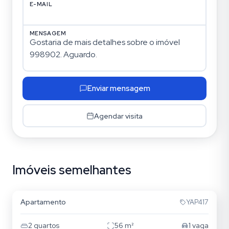
E-MAIL
MENSAGEM
Enviar mensagem
Agendar visita
Imóveis semelhantes
Tatuapé
Apartamento
YAP417
2
quartos
56
m²
1
vaga