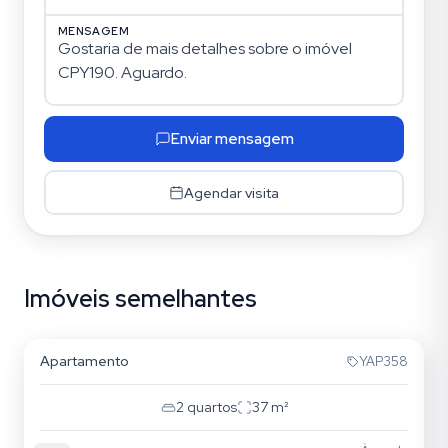
MENSAGEM
Enviar mensagem
Agendar visita
Imóveis semelhantes
Mooca
Apartamento
YAP358
2
quartos
37
m²