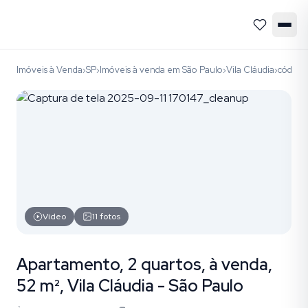
Imóveis à Venda
SP
Imóveis à venda em São Paulo
Vila Cláudia
código
›
›
›
›
Vídeo
11
fotos
Apartamento, 2 quartos, à venda,
52 m², Vila Cláudia - São Paulo