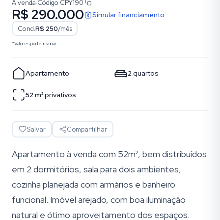
À venda
·
Código
CPY190
R$ 290.000
Simular financiamento
Cond.
R$ 250
/mês
*Valores podem variar.
Apartamento
2
quartos
52
m²
privativos
Salvar
Compartilhar
Apartamento à venda com 52m², bem distribuídos
em 2 dormitórios, sala para dois ambientes,
cozinha planejada com armários e banheiro
funcional. Imóvel arejado, com boa iluminação
natural e ótimo aproveitamento dos espaços.