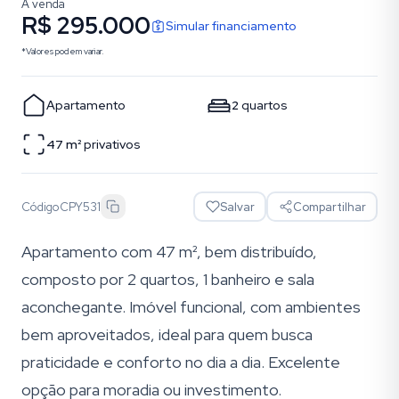
À venda
R$ 295.000
Simular financiamento
*Valores podem variar.
Apartamento
2
quartos
47
m²
privativos
Código
CPY531
Salvar
Compartilhar
Apartamento com 47 m², bem distribuído,
composto por 2 quartos, 1 banheiro e sala
aconchegante. Imóvel funcional, com ambientes
bem aproveitados, ideal para quem busca
praticidade e conforto no dia a dia. Excelente
opção para moradia ou investimento.