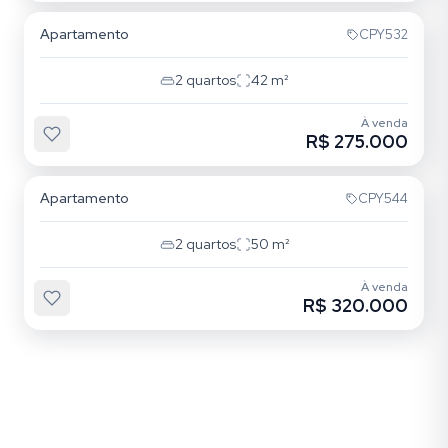
Apartamento
CPY532
2
quartos
42
m²
À venda
R$ 275.000
Vila Libanesa
Apartamento
CPY544
2
quartos
50
m²
À venda
R$ 320.000