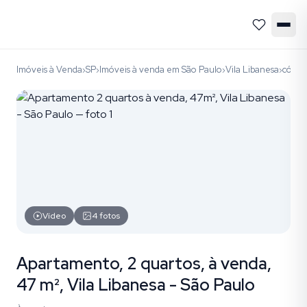
Imóveis à Venda
SP
Imóveis à venda em São Paulo
Vila Libanesa
códig
›
›
›
›
Vídeo
4
fotos
Apartamento, 2 quartos, à venda,
47 m², Vila Libanesa - São Paulo