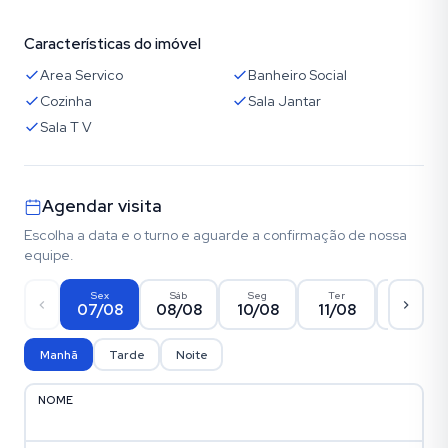
Características do imóvel
Area Servico
Banheiro Social
Cozinha
Sala Jantar
Sala T V
Agendar visita
Escolha a data e o turno e aguarde a confirmação de nossa
equipe.
Sex
Sáb
Seg
Ter
Qua
07/08
08/08
10/08
11/08
12/08
Manhã
Tarde
Noite
NOME