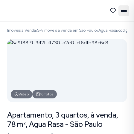
Imóveis à Venda
SP
Imóveis à venda em São Paulo
Agua Rasa
código 
›
›
›
›
Vídeo
16
fotos
Apartamento, 3 quartos, à venda,
78 m², Agua Rasa - São Paulo