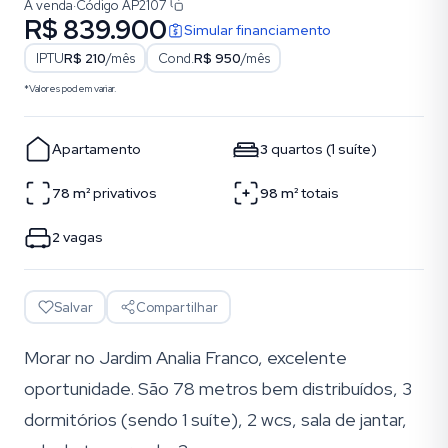
À venda
·
Código
AP2107
R$ 839.900
Simular financiamento
IPTU
R$ 210
/mês
Cond.
R$ 950
/mês
*Valores podem variar.
Apartamento
3
quartos
(
1
suíte
)
78
m²
privativos
98
m²
totais
2
vagas
Salvar
Compartilhar
Morar no Jardim Analia Franco, excelente
oportunidade. São 78 metros bem distribuídos, 3
dormitórios (sendo 1 suíte), 2 wcs, sala de jantar,