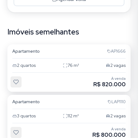
Imóveis semelhantes
Agua Rasa
Apartamento
AP1666
2
quartos
76
m²
2
vagas
À venda
R$ 820.000
Água Rasa
Apartamento
LAP1110
3
quartos
112
m²
2
vagas
À venda
R$ 800.000
Vila Prudente