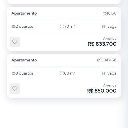
Apartamento
10150
2
quartos
73
m²
1
vaga
À venda
R$ 833.700
Mooca
Apartamento
GIAP458
3
quartos
68
m²
1
vaga
À venda
R$ 850.000