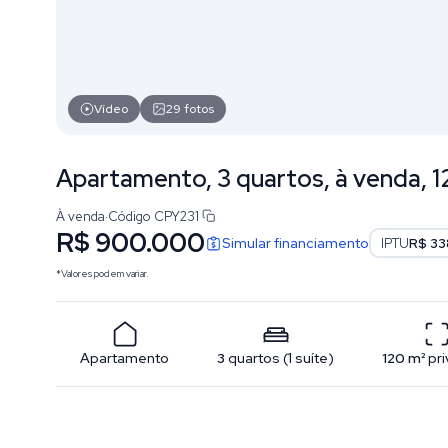
Vídeo
29
fotos
Apartamento, 3 quartos, à venda, 1
À venda
·
Código
CPY231
R$ 900.000
Simular financiamento
IPTU
R$ 33
*Valores podem variar.
Apartamento
3
quartos
(
1
suíte
)
120
m²
pri