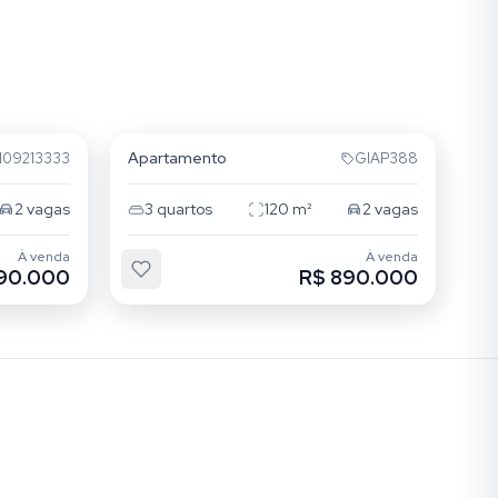
Mooca
Apartamento
109213333
GIAP388
2
vagas
3
quartos
120
m²
2
vagas
À venda
À venda
90.000
R$ 890.000