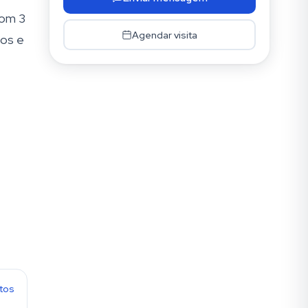
com 3
Agendar visita
dos e
otos