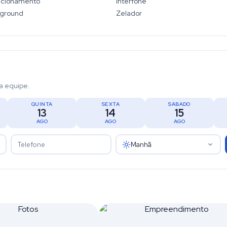
acionamento
Interfone
yground
Zelador
a equipe.
QUINTA
SEXTA
SÁBADO
13
14
15
AGO
AGO
AGO
Manhã