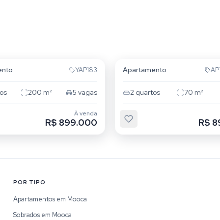
Mooca
ento
Apartamento
YAP183
AP
os
200
m²
5
vagas
2
quartos
70
m²
À venda
R$ 899.000
R$ 8
POR TIPO
Apartamentos em Mooca
Sobrados em Mooca