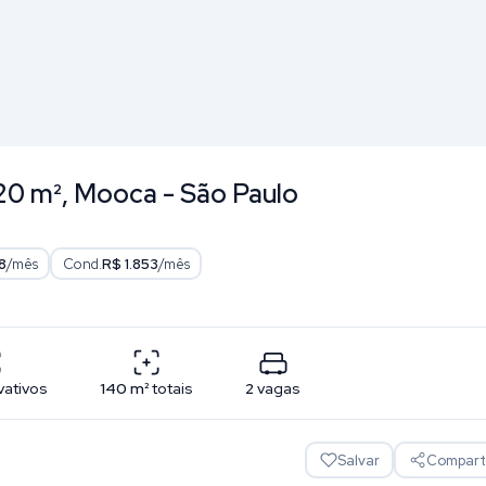
20 m², Mooca - São Paulo
8
/mês
Cond.
R$ 1.853
/mês
vativos
140
m²
totais
2
vagas
Salvar
Comparti