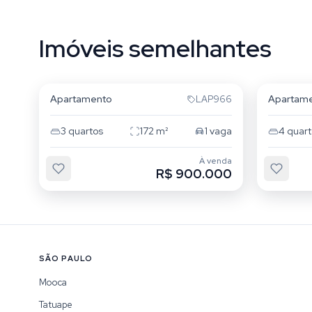
Imóveis semelhantes
Mooca
Mooca
Apartamento
Apartam
LAP966
3
quartos
172
m²
1
vaga
4
quart
À venda
R$ 900.000
SÃO PAULO
Mooca
Tatuape