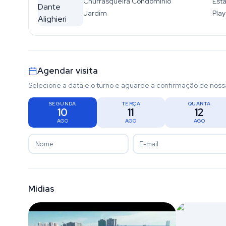
Churrasqueira Condominio
Est
Jardim
Pla
Agendar visita
Selecione a data e o turno e aguarde a confirmação de noss
SEGUNDA
TERÇA
QUARTA
10
11
12
AGO
AGO
AGO
Mídias