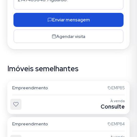
Enviar mensagem
Agendar visita
Imóveis semelhantes
Quarta Parada
Empreendimento
EMP85
À venda
Consulte
Mooca
Empreendimento
EMP84