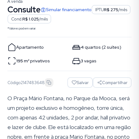
À venda
Consulte
Simular financiamento
IPTU
R$ 275
/mês
Cond.
R$ 1.025
/mês
*Valores podem variar.
Apartamento
4
quartos
(
2
suítes
)
195
m²
privativos
3
vagas
Código
2147483648
Salvar
Compartilhar
O Praça Mário Fontana, no Parque da Mooca, será
um projeto exclusivo e homogêneo, torre única,
com apenas 42 unidades, 2 por andar, hall privativo
e lazer de clube. Ele está localizado em uma região
nobre, em frente à praça Mario Fontana, no ponto