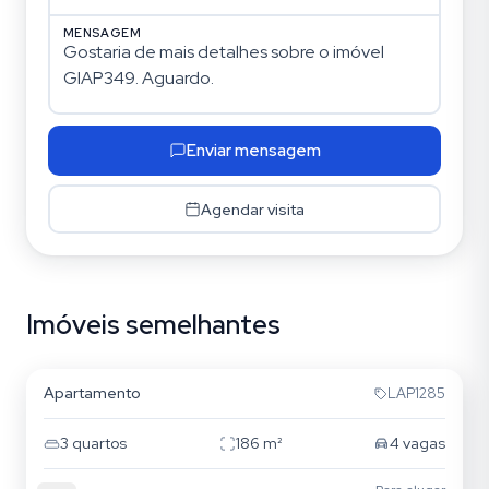
MENSAGEM
Enviar mensagem
Agendar visita
Imóveis semelhantes
Jardim Anália Franco
Apartamento
LAP1285
3
quartos
186
m²
4
vagas