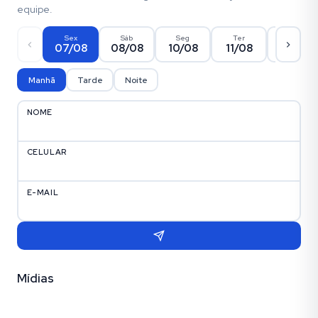
equipe.
Sex
Sáb
Seg
Ter
Qua
07/08
08/08
10/08
11/08
12/08
Manhã
Tarde
Noite
NOME
CELULAR
E-MAIL
Mídias
Vídeo
Fotos (30)