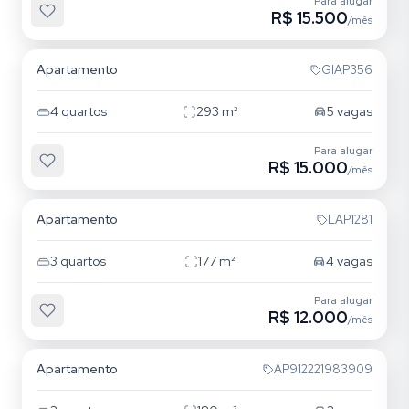
Para alugar
R$ 15.500
/mês
Jardim Anália Franco
Apartamento
GIAP356
4
quartos
293
m²
5
vagas
Para alugar
R$ 15.000
/mês
Jardim Anália Franco
Apartamento
LAP1281
3
quartos
177
m²
4
vagas
Para alugar
R$ 12.000
/mês
Mooca
Apartamento
AP912221983909