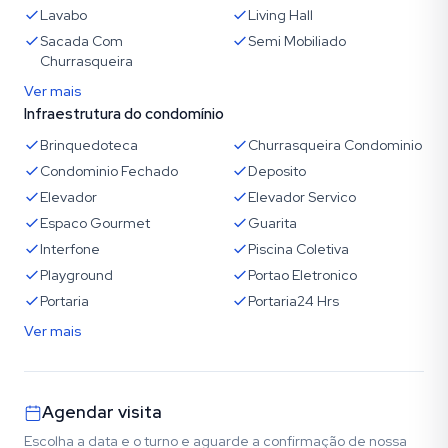
Lavabo
Living Hall
Sacada Com
Semi Mobiliado
Churrasqueira
Ver mais
Infraestrutura do condomínio
Brinquedoteca
Churrasqueira Condominio
Condominio Fechado
Deposito
Elevador
Elevador Servico
Espaco Gourmet
Guarita
Interfone
Piscina Coletiva
Playground
Portao Eletronico
Portaria
Portaria24 Hrs
Ver mais
Agendar visita
Escolha a data e o turno e aguarde a confirmação de nossa