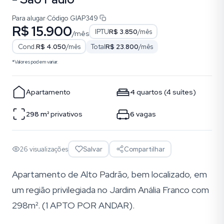
Para alugar
·
Código
GIAP349
R$ 15.900
IPTU
R$ 3.850
/mês
/mês
Cond.
R$ 4.050
/mês
Total
R$ 23.800
/mês
*Valores podem variar.
Apartamento
4
quartos
(
4
suítes
)
298
m²
privativos
6
vagas
26
visualizações
Salvar
Compartilhar
Apartamento de Alto Padrão, bem localizado, em
um região privilegiada no Jardim Anália Franco com
298m². (1 APTO POR ANDAR).