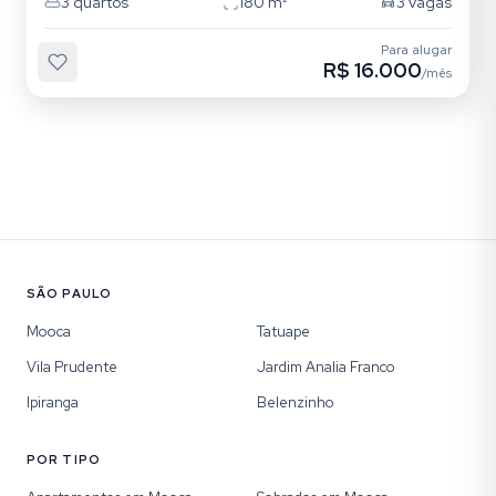
3
quartos
180
m²
3
vagas
Para alugar
R$ 16.000
/mês
SÃO PAULO
Mooca
Tatuape
Vila Prudente
Jardim Analia Franco
Ipiranga
Belenzinho
POR TIPO